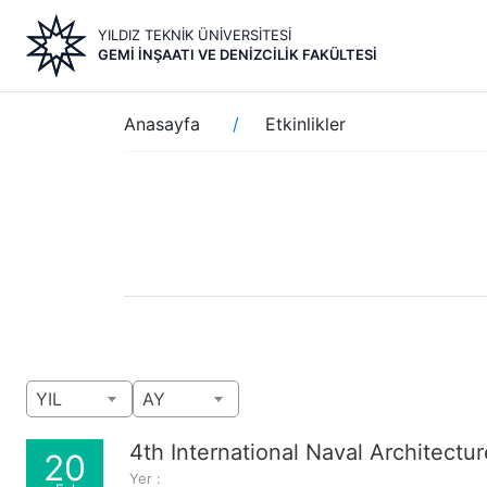
Ana
YILDIZ TEKNİK ÜNİVERSİTESİ
içeriğe
GEMI İNŞAATI VE DENIZCILIK FAKÜLTESI
atla
Sayfa
Anasayfa
Etkinlikler
yolu
YIL
AY
4th International Naval Architec
20
Yer :