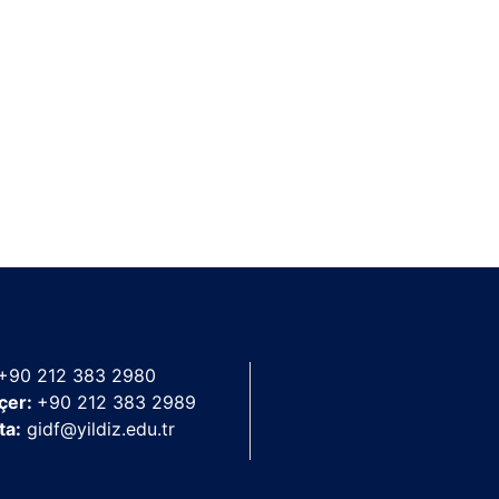
+90 212 383 2980
çer:
+90 212 383 2989
ta:
gidf@yildiz.edu.tr