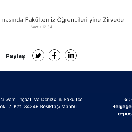
şmasında Fakültemiz Öğrencileri yine Zirvede
Saat : 12:54
Paylaş
si Gemi İnşaatı ve Denizcilik Fakültesi
Tel:
lok, 2. Kat, 34349 Beşiktaş/İstanbul
Belgege
e-pos