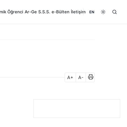
mik
Öğrenci
Ar-Ge
S.S.S.
e-Bülten
İletişim
EN
A+
A-