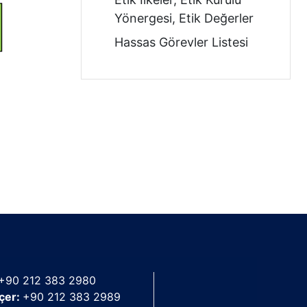
Yönergesi, Etik Değerler
Hassas Görevler Listesi
+90 212 383 2980
çer:
+90 212 383 2989