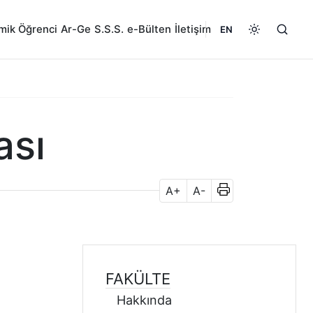
mik
Öğrenci
Ar-Ge
S.S.S.
e-Bülten
İletişim
EN
ası
A+
A-
FAKÜLTE
Hakkında