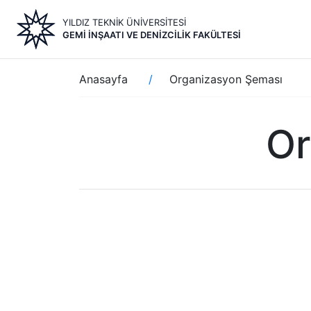
Ana
YILDIZ TEKNİK ÜNİVERSİTESİ
içeriğe
GEMI İNŞAATI VE DENIZCILIK FAKÜLTESI
atla
Sayfa
Anasayfa
Organizasyon Şeması
yolu
Or