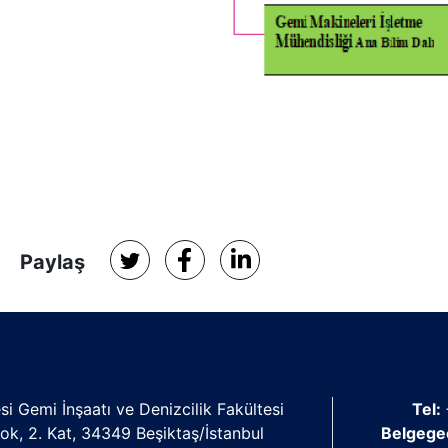
Paylaş
si Gemi İnşaatı ve Denizcilik Fakültesi
Tel:
lok, 2. Kat, 34349 Beşiktaş/İstanbul
Belgege