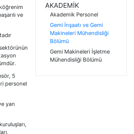
AKADEMIK
eköğrenim
Akademik Personel
aşarılı ve
Gemi İnşaatı ve Gemi
Makineleri Mühendisliği
ktadır
Bölümü
z sektörünün
Gemi Makineleri İşletme
itasyon
Mühendisliği Bölümü
lümdür.
sör, 5
ari personel
ve yan
uruluşları,
arı,