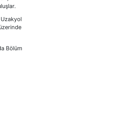
luşlar.
e Uzakyol
üzerinde
nda Bölüm