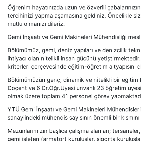
Öğrenim hayatınızda uzun ve özverili çabalarınız
tercihinizi yapma aşamasına geldiniz. Öncelikle siz
mutlu olmanızı dileriz.
Gemi İnşaatı ve Gemi Makineleri Mühendisliği mesl
Bölümümüz, gemi, deniz yapıları ve denizcilik tekn
ihtiyacı olan nitelikli insan gücünü yetiştirmekted
kriterleri çerçevesinde eğitim-öğretim altyapısını
Bölümümüzün genç, dinamik ve nitelikli bir eğiti
Doçent ve 6 Dr.Öğr.Üyesi unvanlı 23 öğretim üyesi il
olmak üzere toplam 41 personel görev yapmaktad
YTÜ Gemi İnşaatı ve Gemi Makineleri Mühendisleri
sanayiindeki mühendis sayısının önemli bir kısmını
Mezunlarımızın başlıca çalışma alanları; tersaneler,
gemi işleten (armatör) kuruluşlar, sigorta kuruluşla