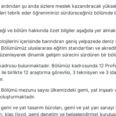
ın ardından şu anda sizlere meslek kazandıracak yüks
leri tebrik eder öğreniminizi sürdüreceğiniz bölümde b
eği ve bölüm hakkında özet bilgiler aşağıda yer alma
olojilerini içerisinde barındıran geniş yelpazede deni
ir. Bölümümüz uluslararası eğitim standartları ve akred
 düzenleyerek dinamik gelişim sürecini sürdüren bir bö
m kadrosu bulunmaktadır. Bölümüz kadrosunda 12 Profe
e birlikte 12 araştırma görevlisi, 3 teknisyen ve 3 id
ır.
 Bölümü mezunu sayısı ülkemizdeki gemi, yat inşaatı 
 oluşturmaktadır.
 gemi ve yat tasarım büroları, gemi ve yat yan sanayi k
rı, klas (loyd, gemi denetim ve belgelendirme) kuruluşl