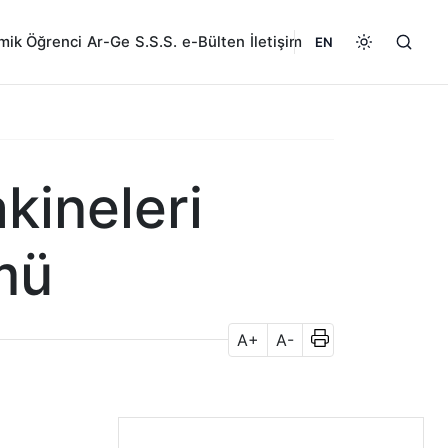
mik
Öğrenci
Ar-Ge
S.S.S.
e-Bülten
İletişim
EN
kineleri
mü
A+
A-