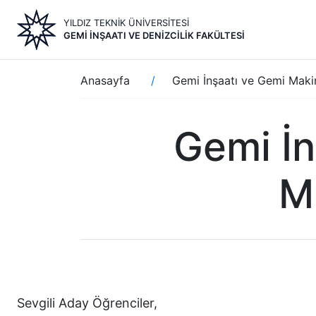
Ana
YILDIZ TEKNİK ÜNİVERSİTESİ
içeriğe
GEMI İNŞAATI VE DENIZCILIK FAKÜLTESI
atla
Sayfa
Anasayfa
Gemi İnşaatı ve Gemi Maki
yolu
Gemi İn
M
Sevgili Aday Öğrenciler,